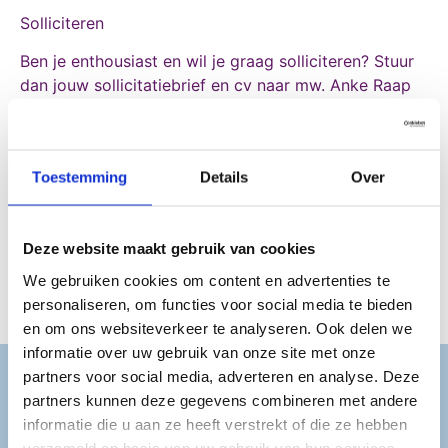
Solliciteren
Ben je enthousiast en wil je graag solliciteren? Stuur
dan jouw sollicitatiebrief en cv naar mw. Anke Raap
via
raap@hlz.nl
.
Voor meer informatie over deze functie kun je contact
opnemen met mw. Véronique van Paridon
Toestemming
Details
Over
(Afdelingsleider), via
parv@hlz.nl
of 020-6627983.
De gesprekken vinden plaats op maandag 8 juni
Deze website maakt gebruik van cookies
tussen 9.30-12.30 en/of op dinsdag 9 juni tussen
We gebruiken cookies om content en advertenties te
14.00-16.30 uur
personaliseren, om functies voor social media te bieden
en om ons websiteverkeer te analyseren. Ook delen we
informatie over uw gebruik van onze site met onze
partners voor social media, adverteren en analyse. Deze
partners kunnen deze gegevens combineren met andere
HLZ wordt mede mogelijk gemaakt door:
informatie die u aan ze heeft verstrekt of die ze hebben
verzameld op basis van uw gebruik van hun services.