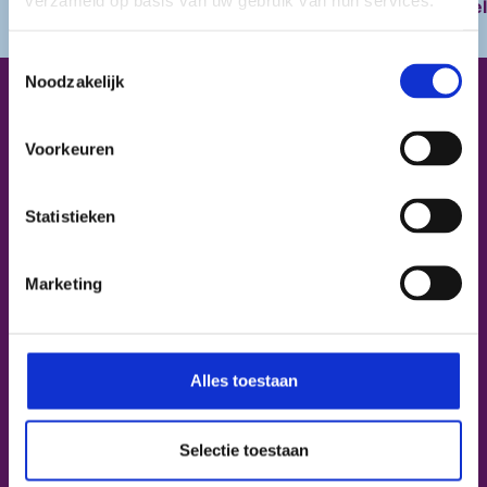
Aagje
Abel
Toestemmingsselectie
Noodzakelijk
HLZ is onderdeel van
Voorkeuren
Statistieken
Marketing
Over HLZ
Alles toestaan
Bétapartner
Selectie toestaan
Reanimatie onderwijs