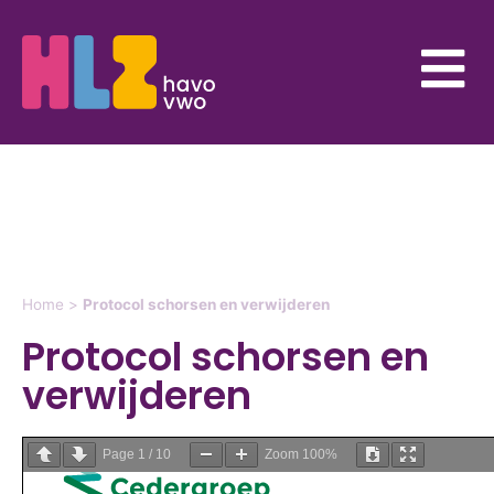
Home
>
Protocol schorsen en verwijderen
Protocol schorsen en
verwijderen
Page
1
/
10
Zoom
100%