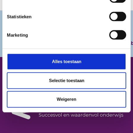
Statistieken
HLZ wordt mede mogelijk gemaakt door:
Marketing
Aagje
Abe
Alles toestaan
HLZ is onderdeel van
Selectie toestaan
Weigeren