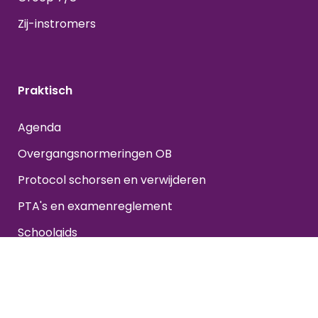
Zij-instromers
Praktisch
Agenda
Overgangsnormeringen OB
Protocol schorsen en verwijderen
PTA's en examenreglement
Schoolgids
Studiehulp en begeleiding
Toetsrooster
Vakanties en vrije dagen