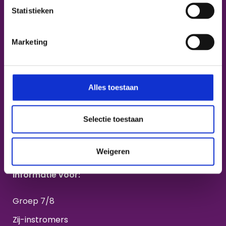
Statistieken
Bétapartner
Reanimatie onderwijs
Marketing
Havo
Vwo
Alles toestaan
Rosa Opleidingsschool
Internationalisering
Selectie toestaan
Over ons
Weigeren
Informatie voor:
Groep 7/8
Zij-instromers