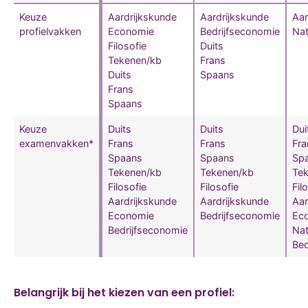
Keuze
Aardrijkskunde
Aardrijkskunde
Aar
profielvakken
Economie
Bedrijfseconomie
Na
Filosofie
Duits
Tekenen/kb
Frans
Duits
Spaans
Frans
Spaans
Keuze
Duits
Duits
Dui
examenvakken*
Frans
Frans
Fra
Spaans
Spaans
Sp
Tekenen/kb
Tekenen/kb
Te
Filosofie
Filosofie
Fil
Aardrijkskunde
Aardrijkskunde
Aar
Economie
Bedrijfseconomie
Ec
Bedrijfseconomie
Na
Bed
Belangrijk bij het kiezen van een profiel: