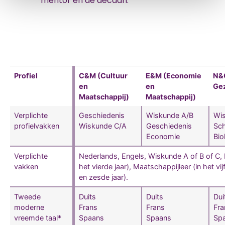
mentor en de decaan.
Profiel
C&M (Cultuur
E&M (Economie
N&G
en
en
Ge
Maatschappij)
Maatschappij)
Verplichte
Geschiedenis
Wiskunde A/B
Wi
profielvakken
Wiskunde C/A
Geschiedenis
Sc
Economie
Bio
Verplichte
Nederlands, Engels, Wiskunde A of B of C,
vakken
het vierde jaar), Maatschappijleer (in het vij
en zesde jaar).
Tweede
Duits
Duits
Dui
moderne
Frans
Frans
Fra
vreemde taal*
Spaans
Spaans
Sp