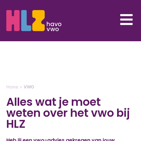
Home
>
VWO
Alles wat je moet
weten over het vwo bij
HLZ
Heb jij een vwo-advies gekregen van jouw