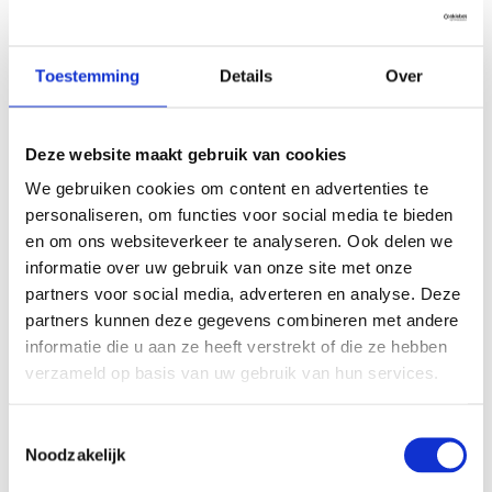
Toestemming
Details
Over
Berlijn vond ik echt heel
leuk. Het is fantastisch
Deze website maakt gebruik van cookies
dat je met school naar
We gebruiken cookies om content en advertenties te
een stad buiten
personaliseren, om functies voor social media te bieden
Nederland gaat.
en om ons websiteverkeer te analyseren. Ook delen we
informatie over uw gebruik van onze site met onze
partners voor social media, adverteren en analyse. Deze
partners kunnen deze gegevens combineren met andere
informatie die u aan ze heeft verstrekt of die ze hebben
verzameld op basis van uw gebruik van hun services.
De vier profielen
Toestemmingsselectie
Noodzakelijk
Aan het einde van het derde jaar maak je een