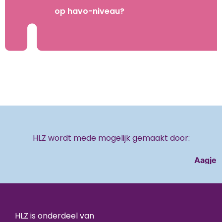
op havo-niveau?
HLZ wordt mede mogelijk gemaakt door:
Aagje
Ab
HLZ is onderdeel van