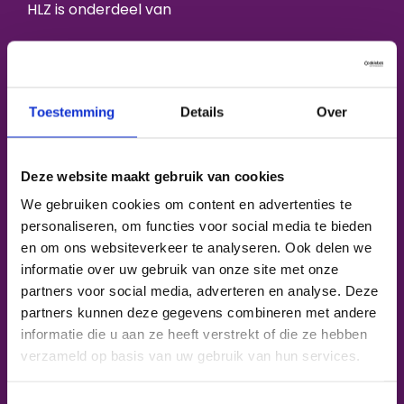
HLZ is onderdeel van
Toestemming
Details
Over
Deze website maakt gebruik van cookies
We gebruiken cookies om content en advertenties te
Over HLZ
personaliseren, om functies voor social media te bieden
en om ons websiteverkeer te analyseren. Ook delen we
Bétapartner
informatie over uw gebruik van onze site met onze
partners voor social media, adverteren en analyse. Deze
Reanimatie onderwijs
partners kunnen deze gegevens combineren met andere
Havo
informatie die u aan ze heeft verstrekt of die ze hebben
verzameld op basis van uw gebruik van hun services.
Vwo
Rosa Opleidingsschool